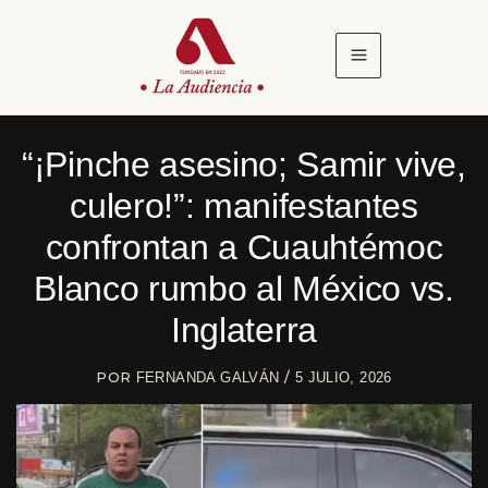
Ir
al
contenido
“¡Pinche asesino; Samir vive,
culero!”: manifestantes
confrontan a Cuauhtémoc
Blanco rumbo al México vs.
Inglaterra
POR
/
FERNANDA GALVÁN
5 JULIO, 2026