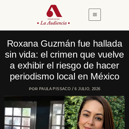
Ir
al
contenido
Roxana Guzmán fue hallada
sin vida: el crimen que vuelve
a exhibir el riesgo de hacer
periodismo local en México
POR
/
PAULA PISSACO
6 JULIO, 2026