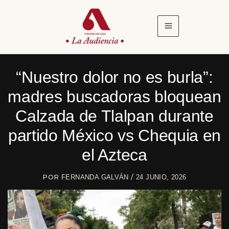
Ir
al
contenido
“Nuestro dolor no es burla”:
madres buscadoras bloquean
Calzada de Tlalpan durante
partido México vs Chequia en
el Azteca
POR
/
FERNANDA GALVÁN
24 JUNIO, 2026