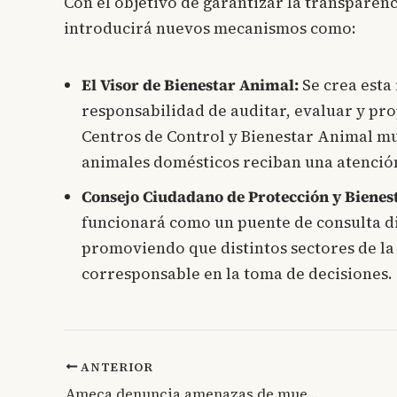
Con el objetivo de garantizar la transparenc
introducirá nuevos mecanismos como:
El Visor de Bienestar Animal:
Se crea esta 
responsabilidad de auditar, evaluar y pr
Centros de Control y Bienestar Animal mu
animales domésticos reciban una atenció
Consejo Ciudadano de Protección y Bienes
funcionará como un puente de consulta dir
promoviendo que distintos sectores de la
corresponsable en la toma de decisiones.
ANTERIOR
Ameca denuncia amenazas de muerte antes de la final de la Copa Jalisco; termina sancionado con 2 años de inhabilitación