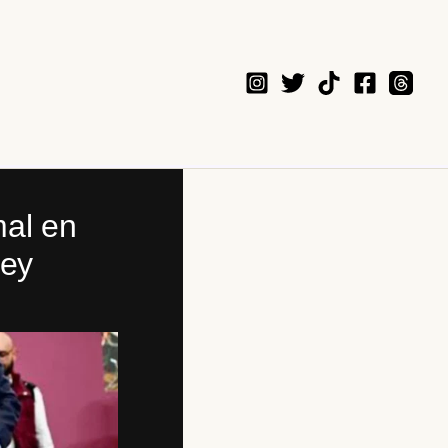
mal en
ley