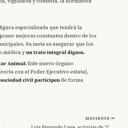
ia, vigilancia y consulta, la normativa
figura especializada que tendrá la
oponer mejoras constantes dentro de los
nicipales. Su meta es asegurar que los
n médica y
un trato integral dignos.
tar Animal:
Este nuevo órgano
ecta con el Poder Ejecutivo estatal,
sociedad civil participen
de forma
SIGUIENTE
Luis Fernando Luna, activista de “Cheems Dios”: ¿qué sabemos de su detención tras documentar un operativo de Rojo de la Vega en Zona Rosa?