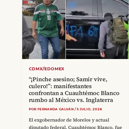
CDMX/EDOMEX
“¡Pinche asesino; Samir vive,
culero!”: manifestantes
confrontan a Cuauhtémoc Blanco
rumbo al México vs. Inglaterra
POR
FERNANDA GALVÁN
/
5 JULIO, 2026
El exgobernador de Morelos y actual
diputado federal, Cuauhtémoc Blanco, fue