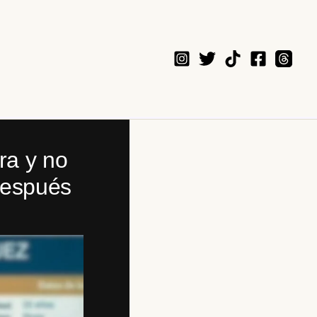
ra y no
 después