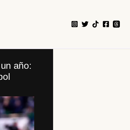
 un año:
bol