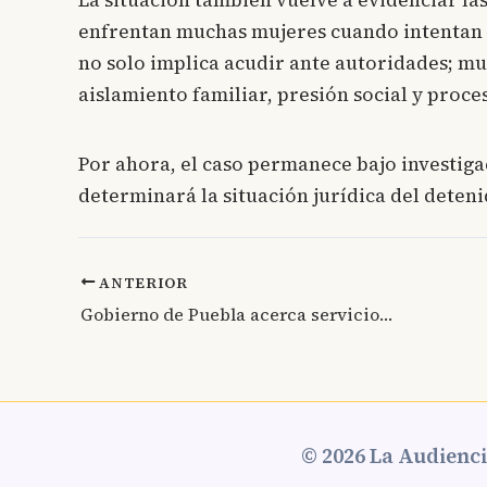
La situación también vuelve a evidenciar las
enfrentan muchas mujeres cuando intentan p
no solo implica acudir ante autoridades; mu
aislamiento familiar, presión social y proce
Por ahora, el caso permanece bajo investiga
determinará la situación jurídica del deteni
ANTERIOR
Gobierno de Puebla acerca servicios del Registro Civil a Poblanos en la CDMX
© 2026 La Audienci