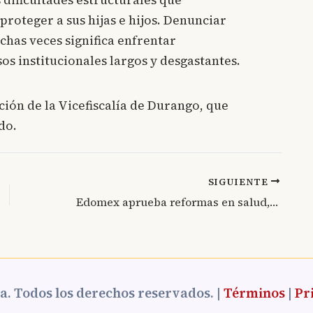
 dificultades estructurales que
roteger a sus hijas e hijos. Denunciar
chas veces significa enfrentar
sos institucionales largos y desgastantes.
ción de la Vicefiscalía de Durango, que
do.
SIGUIENTE
Edomex aprueba reformas en salud, bienestar animal y protección a periodistas durante actual Legislatura
a. Todos los derechos reservados. |
Términos
|
Pr