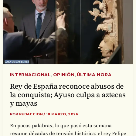
,
,
INTERNACIONAL
OPINIÓN
ÚLTIMA HORA
Rey de España reconoce abusos de
la conquista; Ayuso culpa a aztecas
y mayas
POR
REDACCION
/
18 MARZO, 2026
En pocas palabras, lo que pasó esta semana
resume décadas de tensión histórica: el rey Felipe