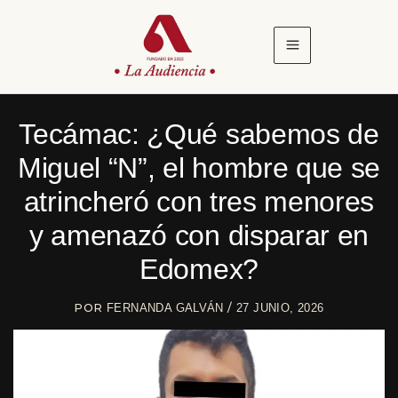
Ir
al
contenido
Tecámac: ¿Qué sabemos de
Miguel “N”, el hombre que se
atrincheró con tres menores
y amenazó con disparar en
Edomex?
POR
/
FERNANDA GALVÁN
27 JUNIO, 2026