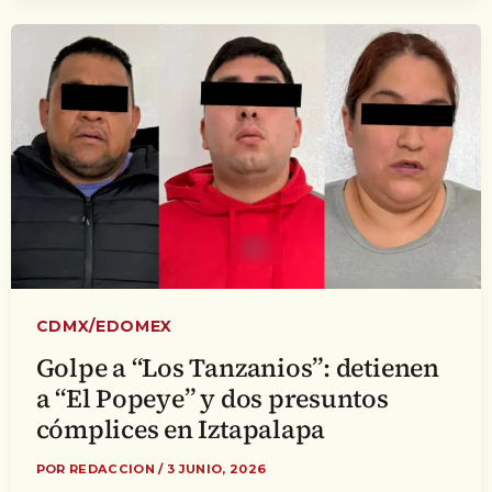
CDMX/EDOMEX
Golpe a “Los Tanzanios”: detienen
a “El Popeye” y dos presuntos
cómplices en Iztapalapa
POR
REDACCION
/
3 JUNIO, 2026