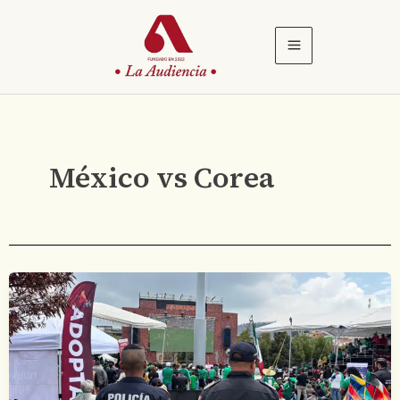
Ir
al
contenido
México vs Corea