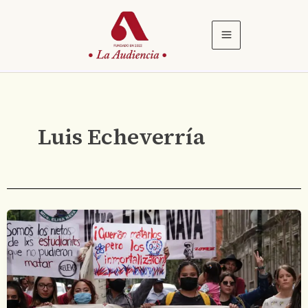
Ir
al
contenido
Luis Echeverría