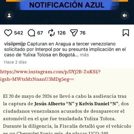
https://www.instagram.com/p/DYj2B-ZuKSl/?
igsh=MWtsMzNnanU3MDg5eg==
El 20 de mayo de 2026 se llevó a cabo la audiencia tras
la captura de
Jesús Alberto “N” y Kelvis Daniel “N”
, dos
ciudadanos venezolanos acusados de desaparecer el
automóvil en el que fue trasladada Yulixa Toloza.
Durante la diligencia, la Fiscalía detalló que el vehículo
es un Chevrolet Sonic gris, de placas UCQ-340,