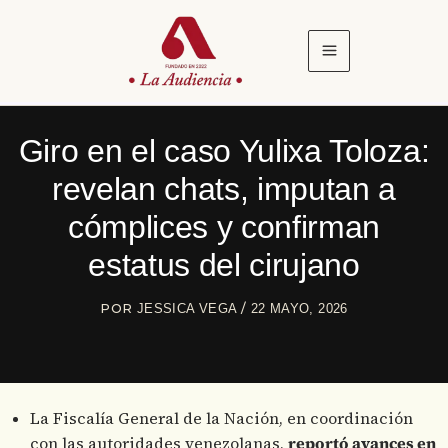
Ir
al
contenido
Giro en el caso Yulixa Toloza:
revelan chats, imputan a
cómplices y confirman
estatus del cirujano
POR
/
JESSICA VEGA
22 MAYO, 2026
La Fiscalía General de la Nación, en coordinación
con las autoridades venezolanas,
reportó avances en