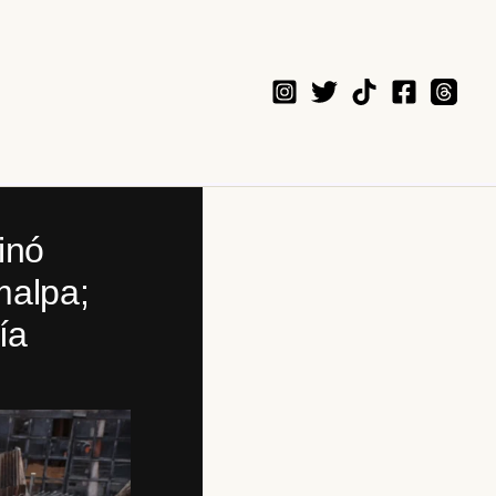
inó
malpa;
ía